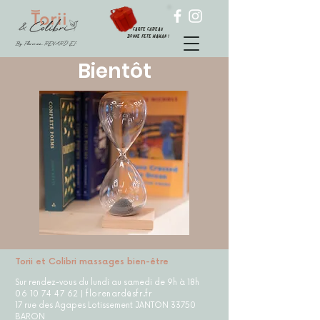
carte cadeau
Bonne fete maman !
By Florence RENARD "EI"
Bientôt
Torii et Colibri massages bien-être
Sur rendez-vous du lundi au samedi de 9h à 18h
06 10 74 47 62
|
florenard@sfr.fr
17 rue des Agapes Lotissement JANTON 33750
BARON