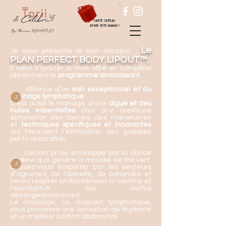
carte cadeau
Bonne fete maman !
By Florence RENARD "EI"
Le
J
e vous présente le soin minceur :
PLAN PERFECT BODY LIPOUT™.
Il vient s’ajouter à mon offre et complète
idéalement le
programme amincissant.
Alliance d’un
soin exceptionnel et du
drainage lymphatique
.
C’est aussi le mariage d’une
algue et des
huiles essentielles
pour une meilleure
élimination des toxines, des manœuvres
et
techniques spécifiques et innovantes
qui favorisent l’élimination des graisses
par la respiration.
Lâchez prise, enveloppé par la douce
chaleur que génère la mousse de thé vert
Laissez-vous emporter par les senteurs
d’agrumes, de cannelle, de coriandre et
venez respirer profondément la menthe et
l’eucalyptus aux vertus
décongestionnantes.
Le massage, un drainant lymphatique,
vous procurera une sensation de légèreté
et un meilleur confort abdominal.