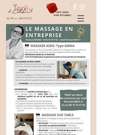
carte cadeau
Bonne fete maman !
By Florence RENARD "EI"