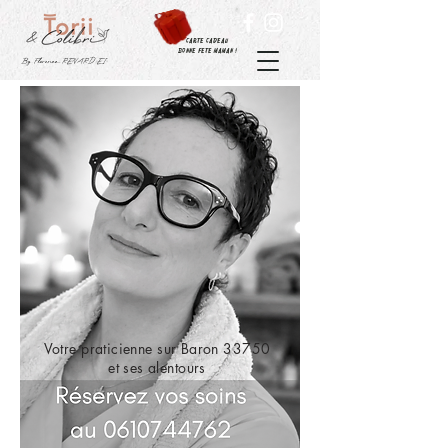
carte cadeau
Bonne fete maman !
By Florence RENARD "EI"
Votre praticienne sur Baron 33750
et ses alentours